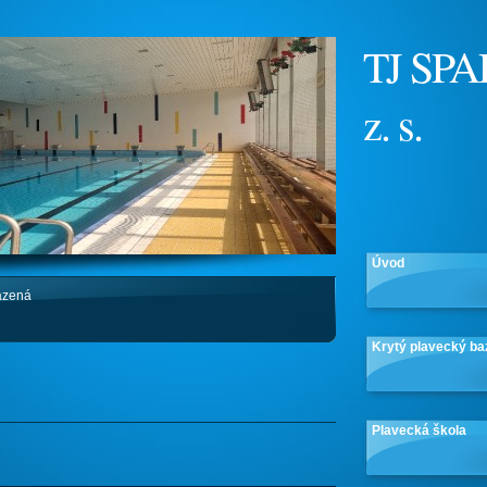
TJ SPA
z. s.
Úvod
ázená
Krytý plavecký ba
Plavecká škola