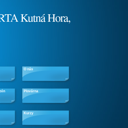
RTA Kutná Hora,
O nás
zén
Plovárna
Kurzy