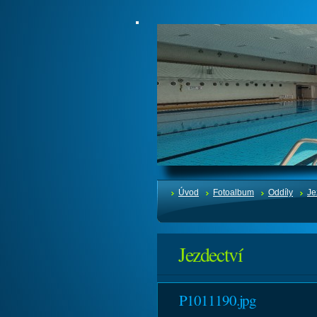
Úvod
Fotoalbum
Oddíly
Je
Jezdectví
P1011190.jpg