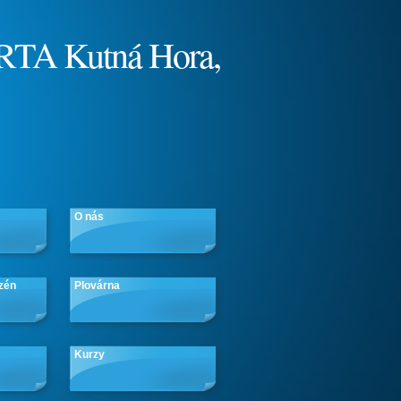
RTA Kutná Hora,
O nás
zén
Plovárna
Kurzy