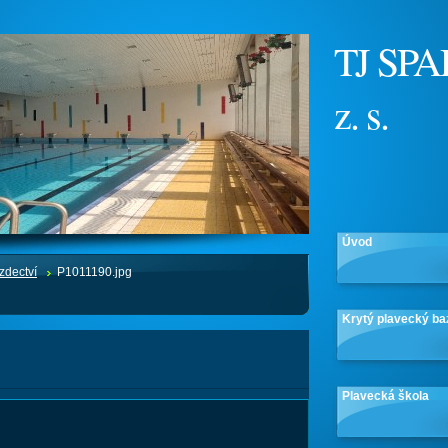
TJ SPA
z. s.
Úvod
zdectví
P1011190.jpg
Krytý plavecký ba
Plavecká škola