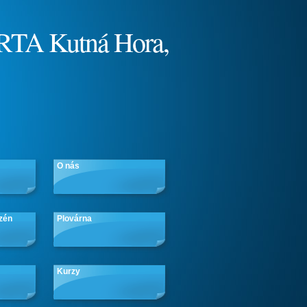
RTA Kutná Hora,
O nás
zén
Plovárna
Kurzy