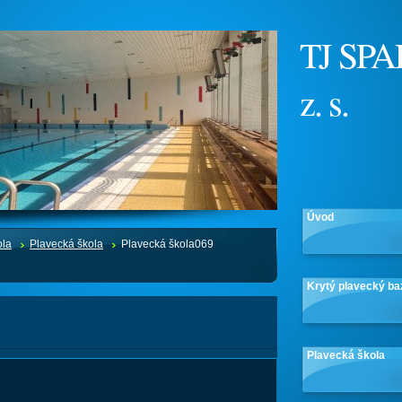
TJ SPA
z. s.
Úvod
ola
Plavecká škola
Plavecká škola069
Krytý plavecký ba
Plavecká škola