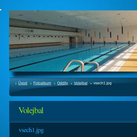
Úvod
Fotoalbum
Oddíly
Volejbal
vsech1.jpg
Volejbal
vsech1.jpg