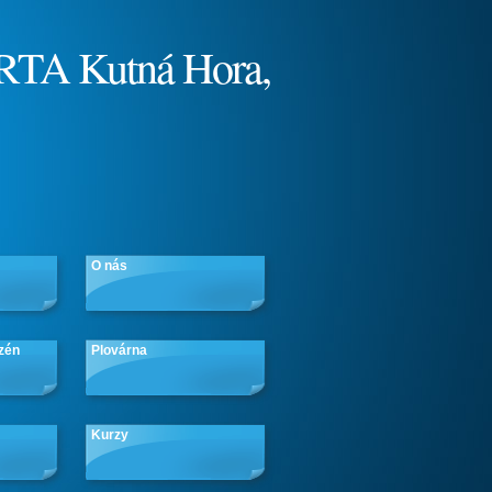
RTA Kutná Hora,
O nás
zén
Plovárna
Kurzy