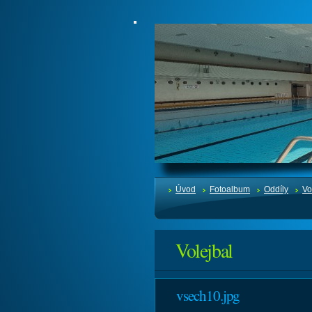
Úvod
Fotoalbum
Oddíly
Vo
Volejbal
vsech10.jpg