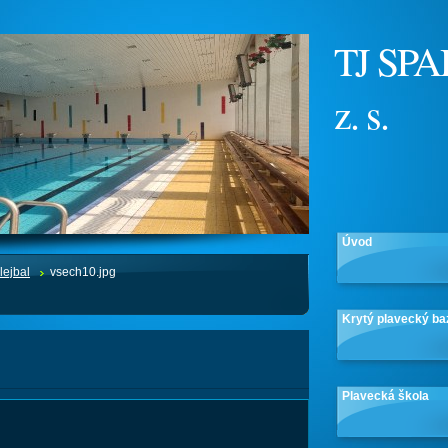
TJ SPA
z. s.
Úvod
lejbal
vsech10.jpg
Krytý plavecký ba
Plavecká škola